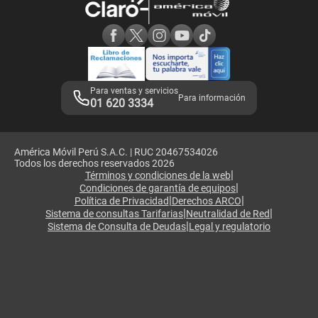
Consulta de reclamos
Consulta de IMEI
Adquirientes iPhone 6, 6S y SE
Hablando Claro
Mensaje de Seguridad
Samsung S25 Ultra
Consideraciones
Términos y Condiciones de Tienda Claro
Libro de Reclamaciones
Legales de marketplace
Para ventas y servicios
Para información
01 620 3334
América Móvil Perú S.A.C. | RUC 20467534026
Todos los derechos reservados 2026
|
Términos y condiciones de la web
|
Condiciones de garantía de equipos
|
|
Política de Privacidad
Derechos ARCO
|
|
Sistema de consultas Tarifarias
Neutralidad de Red
|
Sistema de Consulta de Deudas
Legal y regulatorio