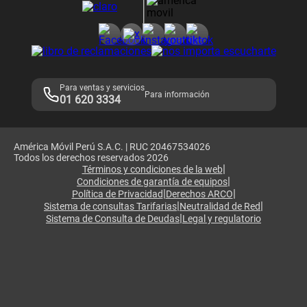
Consulta de reclamos
Consulta de IMEI
Adquirientes iPhone 6, 6S y SE
Hablando Claro
Mensaje de Seguridad
Samsung S25 Ultra
Consideraciones
Términos y Condiciones de Tienda Claro
Libro de Reclamaciones
Legales de marketplace
Para ventas y servicios
Para información
01 620 3334
América Móvil Perú S.A.C. | RUC 20467534026
Todos los derechos reservados 2026
|
Términos y condiciones de la web
|
Condiciones de garantía de equipos
|
|
Política de Privacidad
Derechos ARCO
|
|
Sistema de consultas Tarifarias
Neutralidad de Red
|
Sistema de Consulta de Deudas
Legal y regulatorio