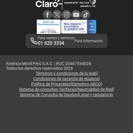
Consulta de reclamos
Consulta de IMEI
Adquirientes iPhone 6, 6S y SE
Hablando Claro
Mensaje de Seguridad
Samsung S25 Ultra
Consideraciones
Términos y Condiciones de Tienda Claro
Libro de Reclamaciones
Legales de marketplace
Para ventas y servicios
Para información
01 620 3334
América Móvil Perú S.A.C. | RUC 20467534026
Todos los derechos reservados 2026
|
Términos y condiciones de la web
|
Condiciones de garantía de equipos
|
|
Política de Privacidad
Derechos ARCO
|
|
Sistema de consultas Tarifarias
Neutralidad de Red
|
Sistema de Consulta de Deudas
Legal y regulatorio