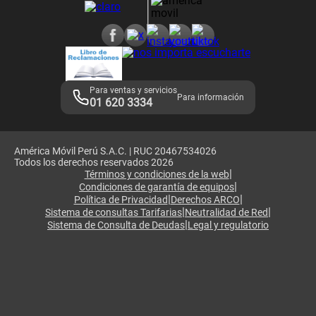
Consulta de reclamos
Consulta de IMEI
Adquirientes iPhone 6, 6S y SE
Hablando Claro
Mensaje de Seguridad
Samsung S25 Ultra
Consideraciones
Términos y Condiciones de Tienda Claro
Libro de Reclamaciones
Legales de marketplace
Para ventas y servicios
Para información
01 620 3334
América Móvil Perú S.A.C. | RUC 20467534026
Todos los derechos reservados 2026
|
Términos y condiciones de la web
|
Condiciones de garantía de equipos
|
|
Política de Privacidad
Derechos ARCO
|
|
Sistema de consultas Tarifarias
Neutralidad de Red
|
Sistema de Consulta de Deudas
Legal y regulatorio