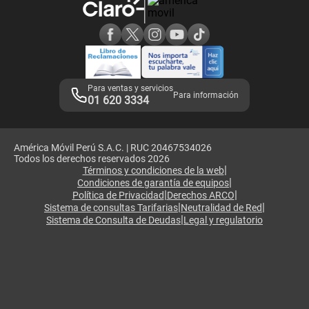
Consulta de reclamos
Consulta de IMEI
Adquirientes iPhone 6, 6S y SE
Hablando Claro
Mensaje de Seguridad
Samsung S25 Ultra
Consideraciones
Términos y Condiciones de Tienda Claro
Libro de Reclamaciones
Legales de marketplace
Para ventas y servicios
Para información
01 620 3334
América Móvil Perú S.A.C. | RUC 20467534026
Todos los derechos reservados 2026
|
Términos y condiciones de la web
|
Condiciones de garantía de equipos
|
|
Política de Privacidad
Derechos ARCO
|
|
Sistema de consultas Tarifarias
Neutralidad de Red
|
Sistema de Consulta de Deudas
Legal y regulatorio