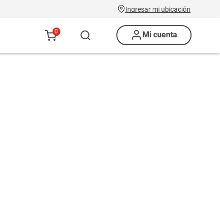
Ingresar mi ubicación
0
Mi cuenta