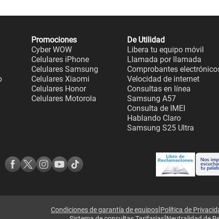
Promociones
De Utilidad
Cyber WOW
Libera tu equipo móvil
Celulares iPhone
Llamada por llamada
Celulares Samsung
Comprobantes electrónico
o
Celulares Xiaomi
Velocidad de internet
Celulares Honor
Consultas en línea
Celulares Motorola
Samsung A57
Consulta de IMEI
Hablando Claro
Samsung S25 Ultra
|
Condiciones de garantía de equipos
Política de Privaci
|
Sistema de consultas Tarifarias
Neutralidad de R