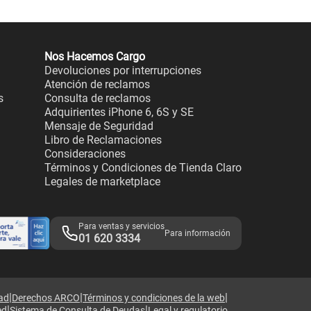
Nos Hacemos Cargo
Devoluciones por interrupciones
Atención de reclamos
s
Consulta de reclamos
Adquirientes iPhone 6, 6S y SE
Mensaje de Seguridad
Libro de Reclamaciones
Consideraciones
Términos y Condiciones de Tienda Claro
Legales de marketplace
Para ventas y servicios
Para información
01 620 3334
|
|
|
dad
Derechos ARCO
Términos y condiciones de la web
|
|
ed
Sistema de Consulta de Deudas
Legal y regulatorio