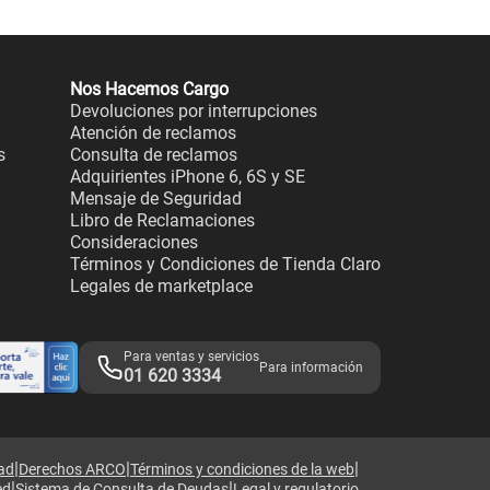
Nos Hacemos Cargo
Devoluciones por interrupciones
Atención de reclamos
s
Consulta de reclamos
Adquirientes iPhone 6, 6S y SE
Mensaje de Seguridad
Libro de Reclamaciones
Consideraciones
Términos y Condiciones de Tienda Claro
Legales de marketplace
Para ventas y servicios
Para información
01 620 3334
|
|
|
dad
Derechos ARCO
Términos y condiciones de la web
|
|
ed
Sistema de Consulta de Deudas
Legal y regulatorio