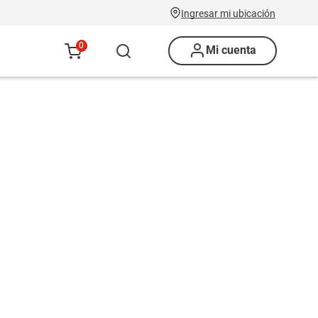
Ingresar mi ubicación
0
Mi cuenta