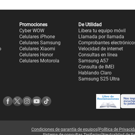
Promociones
De Utilidad
Cyber WOW
Libera tu equipo móvil
Celulares iPhone
Llamada por llamada
Celulares Samsung
Comprobantes electrónico
o
Celulares Xiaomi
Velocidad de internet
Celulares Honor
Consultas en línea
Celulares Motorola
Samsung A57
Consulta de IMEI
Hablando Claro
Samsung S25 Ultra
|
Condiciones de garantía de equipos
Política de Privaci
|
Sistema de consultas Tarifarias
Neutralidad de R