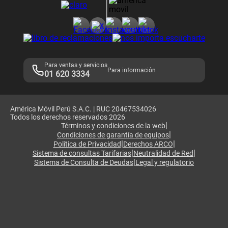
Consulta de reclamos
Consulta de IMEI
Adquirientes iPhone 6, 6S y SE
Hablando Claro
Mensaje de Seguridad
Samsung S25 Ultra
Consideraciones
Términos y Condiciones de Tienda Claro
Libro de Reclamaciones
Legales de marketplace
Para ventas y servicios
Para información
01 620 3334
América Móvil Perú S.A.C. | RUC 20467534026
Todos los derechos reservados 2026
|
Términos y condiciones de la web
|
Condiciones de garantía de equipos
|
|
Política de Privacidad
Derechos ARCO
|
|
Sistema de consultas Tarifarias
Neutralidad de Red
|
Sistema de Consulta de Deudas
Legal y regulatorio