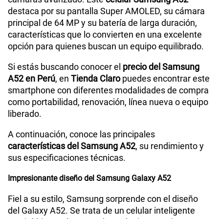
destaca por su pantalla Super AMOLED, su cámara
Tamaño de Pantalla
6.5"
principal de 64 MP y su batería de larga duración,
características que lo convierten en una excelente
opción para quienes buscan un equipo equilibrado.
WiFI
SI
Si estás buscando conocer el
precio del Samsung
A52 en Perú
, en
Tienda Claro
puedes encontrar este
smartphone con diferentes modalidades de compra
Peso
189g
como portabilidad, renovación, línea nueva o equipo
liberado.
Bluetooth
SI
A continuación, conoce las principales
características del Samsung A52
, su rendimiento y
sus especificaciones técnicas.
Cámara de fotos Principal
64MP + 12MP + 5MP + 5MP
Impresionante diseño del Samsung Galaxy A52
Fiel a su estilo, Samsung sorprende con el diseño
Cámara de fotos Frontal
32MP
del Galaxy A52. Se trata de un celular inteligente