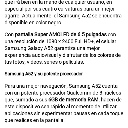
que irá bien en la mano de cualquier usuario, en
especial por sus cuatro curvaturas para un mejor
Radio FM
SI
agarre. Actualmente, el Samsung A52 se encuentra
disponible en color negro.
Con
pantalla Super AMOLED de 6.5 pulgadas
con
Tipo de Batería
4500 mAh
una resolución de 1080 x 2400 Full HD+, el celular
Samsung Galaxy A52 garantiza una mejor
experiencia audiovisual y disfrutar de los colores de
Capacidad Memoria Externa
1TB
tus fotos, videos, series o películas.
Samsung A52 y su potente procesador
Capacidad Memoria Interna
128GB
Para una mejor navegación, Samsung A52 cuenta
con un potente procesador Qualcomm de 8 núcleos
que, sumado a sus
6GB de memoria RAM
, hacen de
Capacidad Memoria RAM
6GB
este dispositivo sea rápido al momento de utilizar
aplicaciones sin experimentar pausas en cada toque
que realices en la pantalla.
GPS
SI