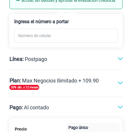
actual, sin deudas y aprobar la evaluación crediticia.
Renovación
Ingresa el número a portar
Línea:
Postpago
Postpago
Plan:
Max Negocios Ilimitado + 109.90
50% dto. x 12 meses
Max
Max Ilimitado
Pago:
Al contado
Paga en
125GB
en alta velocidad
Pago único
Precio
Al contado
Cuotas Claro
cuotas sin