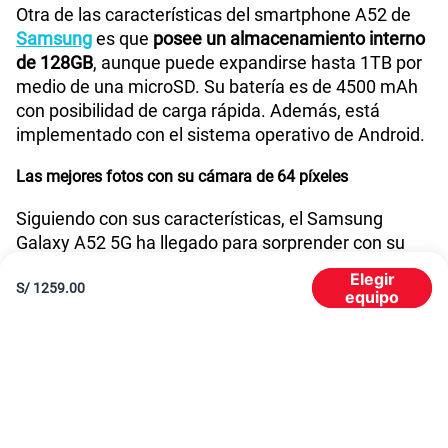
Otra de las características del smartphone A52 de
Samsung
es que
posee un almacenamiento interno
de 128GB
, aunque puede expandirse hasta 1TB por
medio de una microSD. Su batería es de 4500 mAh
con posibilidad de carga rápida. Además, está
implementado con el sistema operativo de Android.
Las mejores fotos con su cámara de 64 píxeles
Siguiendo con sus características, el Samsung
Galaxy A52 5G ha llegado para sorprender con su
sistema fotográfico, ya que cuenta con una
cámara
Elegir
S/
1259.00
frontal de 32 megapíxeles
con apertura de f/2.2.
equipo
Mientras que en la
parte posterior posee un sistema
cuádruple de cámaras
, siendo
la principal un sensor
de 64 megapíxeles
con apertura de f/1.8.
Su segunda cámara es una
angular de 12
megapíxeles
con apertura de f/2.4, la tercera es una