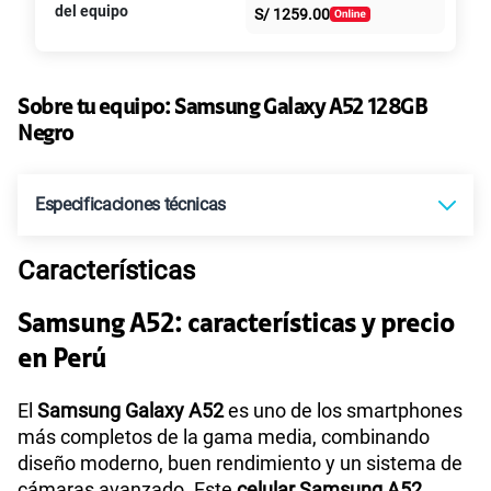
S/
39.95
S/
79.90
del equipo
S/
1259.00
intereses
Paga solo
50% dto. x 6 meses
135GB
en alta velocidad
S/
47.95
Sobre tu equipo:
Samsung
Galaxy A52 128GB
S/
95.90
Paga solo
50% dto. x 12 meses
Negro
Ver más planes
Especificaciones técnicas
Características
Tecnología de Pantalla
Full HD+
Samsung A52: características y precio
en Perú
Sistema operativo
Android Q - Versión 11
El
Samsung Galaxy A52
es uno de los smartphones
más completos de la gama media, combinando
Procesador
Qualcomm de 8 núcleos
diseño moderno, buen rendimiento y un sistema de
cámaras avanzado. Este
celular Samsung A52