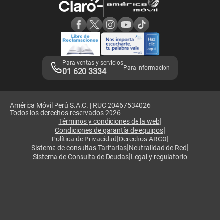
Consulta de reclamos
Consulta de IMEI
Adquirientes iPhone 6, 6S y SE
Hablando Claro
Mensaje de Seguridad
Samsung S25 Ultra
Consideraciones
Términos y Condiciones de Tienda Claro
Libro de Reclamaciones
Legales de marketplace
Para ventas y servicios
Para información
01 620 3334
América Móvil Perú S.A.C. | RUC 20467534026
Todos los derechos reservados 2026
|
Términos y condiciones de la web
|
Condiciones de garantía de equipos
|
|
Política de Privacidad
Derechos ARCO
|
|
Sistema de consultas Tarifarias
Neutralidad de Red
|
Sistema de Consulta de Deudas
Legal y regulatorio