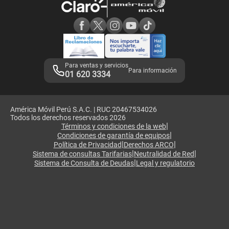
Consulta de reclamos
Consulta de IMEI
Adquirientes iPhone 6, 6S y SE
Hablando Claro
Mensaje de Seguridad
Samsung S25 Ultra
Consideraciones
Términos y Condiciones de Tienda Claro
Libro de Reclamaciones
Legales de marketplace
Para ventas y servicios
Para información
01 620 3334
América Móvil Perú S.A.C. | RUC 20467534026
Todos los derechos reservados 2026
|
Términos y condiciones de la web
|
Condiciones de garantía de equipos
|
|
Política de Privacidad
Derechos ARCO
|
|
Sistema de consultas Tarifarias
Neutralidad de Red
|
Sistema de Consulta de Deudas
Legal y regulatorio