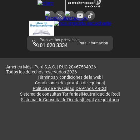
Consulta de reclamos
Consulta de IMEI
Adquirientes iPhone 6, 6S y SE
Hablando Claro
Mensaje de Seguridad
Samsung S25 Ultra
Consideraciones
Términos y Condiciones de Tienda Claro
Libro de Reclamaciones
Legales de marketplace
Para ventas y servicios
Para información
01 620 3334
América Móvil Perú S.A.C. | RUC 20467534026
Todos los derechos reservados 2026
|
Términos y condiciones de la web
|
Condiciones de garantía de equipos
|
|
Política de Privacidad
Derechos ARCO
|
|
Sistema de consultas Tarifarias
Neutralidad de Red
|
Sistema de Consulta de Deudas
Legal y regulatorio