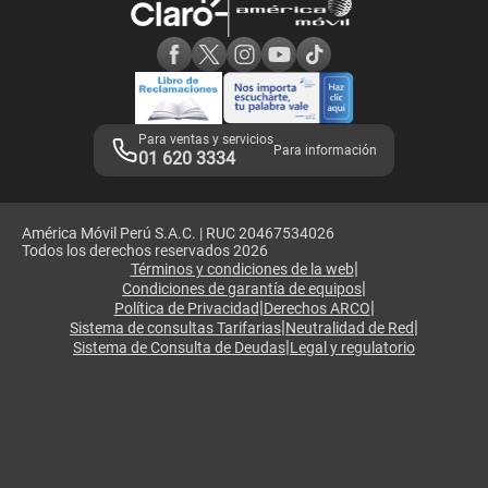
Consulta de reclamos
Consulta de IMEI
Adquirientes iPhone 6, 6S y SE
Hablando Claro
Mensaje de Seguridad
Samsung S25 Ultra
Consideraciones
Términos y Condiciones de Tienda Claro
Libro de Reclamaciones
Legales de marketplace
Para ventas y servicios
Para información
01 620 3334
América Móvil Perú S.A.C. | RUC 20467534026
Todos los derechos reservados 2026
|
Términos y condiciones de la web
|
Condiciones de garantía de equipos
|
|
Política de Privacidad
Derechos ARCO
|
|
Sistema de consultas Tarifarias
Neutralidad de Red
|
Sistema de Consulta de Deudas
Legal y regulatorio