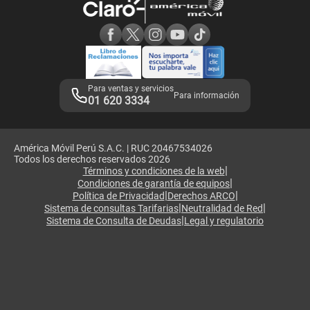
Consulta de reclamos
Consulta de IMEI
Adquirientes iPhone 6, 6S y SE
Hablando Claro
Mensaje de Seguridad
Samsung S25 Ultra
Consideraciones
Términos y Condiciones de Tienda Claro
Libro de Reclamaciones
Legales de marketplace
Para ventas y servicios
Para información
01 620 3334
América Móvil Perú S.A.C. | RUC 20467534026
Todos los derechos reservados 2026
|
Términos y condiciones de la web
|
Condiciones de garantía de equipos
|
|
Política de Privacidad
Derechos ARCO
|
|
Sistema de consultas Tarifarias
Neutralidad de Red
|
Sistema de Consulta de Deudas
Legal y regulatorio