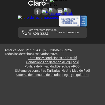
Consulta de reclamos
Consulta de IMEI
Adquirientes iPhone 6, 6S y SE
Hablando Claro
Mensaje de Seguridad
Samsung S25 Ultra
Consideraciones
Términos y Condiciones de Tienda Claro
Libro de Reclamaciones
Legales de marketplace
Para ventas y servicios
Para información
01 620 3334
América Móvil Perú S.A.C. | RUC 20467534026
Todos los derechos reservados 2026
|
Términos y condiciones de la web
|
Condiciones de garantía de equipos
|
|
Política de Privacidad
Derechos ARCO
|
|
Sistema de consultas Tarifarias
Neutralidad de Red
|
Sistema de Consulta de Deudas
Legal y regulatorio