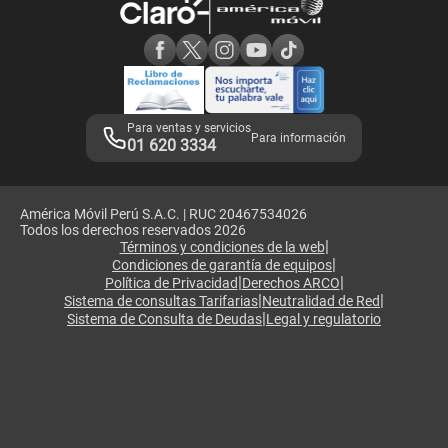
Consulta de reclamos
Consulta de IMEI
Adquirientes iPhone 6, 6S y SE
Hablando Claro
Mensaje de Seguridad
Samsung S25 Ultra
Consideraciones
Términos y Condiciones de Tienda Claro
Libro de Reclamaciones
Legales de marketplace
Para ventas y servicios
Para información
01 620 3334
América Móvil Perú S.A.C. | RUC 20467534026
Todos los derechos reservados 2026
|
Términos y condiciones de la web
|
Condiciones de garantía de equipos
|
|
Política de Privacidad
Derechos ARCO
|
|
Sistema de consultas Tarifarias
Neutralidad de Red
|
Sistema de Consulta de Deudas
Legal y regulatorio