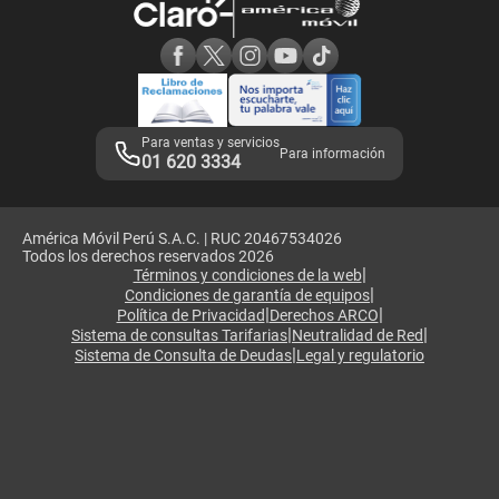
Consulta de reclamos
Consulta de IMEI
Adquirientes iPhone 6, 6S y SE
Hablando Claro
Mensaje de Seguridad
Samsung S25 Ultra
Consideraciones
Términos y Condiciones de Tienda Claro
Libro de Reclamaciones
Legales de marketplace
Para ventas y servicios
Para información
01 620 3334
América Móvil Perú S.A.C. | RUC 20467534026
Todos los derechos reservados 2026
|
Términos y condiciones de la web
|
Condiciones de garantía de equipos
|
|
Política de Privacidad
Derechos ARCO
|
|
Sistema de consultas Tarifarias
Neutralidad de Red
|
Sistema de Consulta de Deudas
Legal y regulatorio