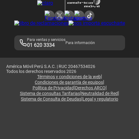
Consulta de reclamos
Consulta de IMEI
Adquirientes iPhone 6, 6S y SE
Hablando Claro
Mensaje de Seguridad
Samsung S25 Ultra
Consideraciones
Términos y Condiciones de Tienda Claro
Libro de Reclamaciones
Legales de marketplace
Para ventas y servicios
Para información
01 620 3334
América Móvil Perú S.A.C. | RUC 20467534026
Todos los derechos reservados 2026
|
Términos y condiciones de la web
|
Condiciones de garantía de equipos
|
|
Política de Privacidad
Derechos ARCO
|
|
Sistema de consultas Tarifarias
Neutralidad de Red
|
Sistema de Consulta de Deudas
Legal y regulatorio