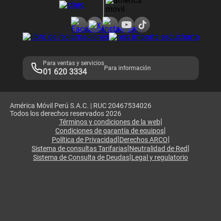
Consulta de reclamos
Consulta de IMEI
Adquirientes iPhone 6, 6S y SE
Hablando Claro
Mensaje de Seguridad
Samsung S25 Ultra
Consideraciones
Términos y Condiciones de Tienda Claro
Libro de Reclamaciones
Legales de marketplace
Para ventas y servicios
Para información
01 620 3334
América Móvil Perú S.A.C. | RUC 20467534026
Todos los derechos reservados 2026
|
Términos y condiciones de la web
|
Condiciones de garantía de equipos
|
|
Política de Privacidad
Derechos ARCO
|
|
Sistema de consultas Tarifarias
Neutralidad de Red
|
Sistema de Consulta de Deudas
Legal y regulatorio