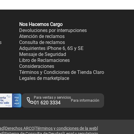
Nos Hacemos Cargo
Devoluciones por interrupciones
Atención de reclamos
s
Consulta de reclamos
Adquirientes iPhone 6, 6S y SE
Mensaje de Seguridad
Libro de Reclamaciones
Consideraciones
Términos y Condiciones de Tienda Claro
Legales de marketplace
Para ventas y servicios
Para información
01 620 3334
|
|
|
dad
Derechos ARCO
Términos y condiciones de la web
|
|
ed
Sistema de Consulta de Deudas
Legal y regulatorio