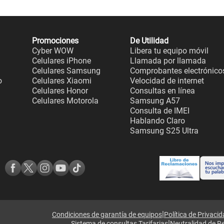
Promociones
De Utilidad
Cyber WOW
Libera tu equipo móvil
Celulares iPhone
Llamada por llamada
Celulares Samsung
Comprobantes electrónico
o
Celulares Xiaomi
Velocidad de internet
Celulares Honor
Consultas en línea
Celulares Motorola
Samsung A57
Consulta de IMEI
Hablando Claro
Samsung S25 Ultra
|
Condiciones de garantía de equipos
Política de Privaci
|
Sistema de consultas Tarifarias
Neutralidad de R