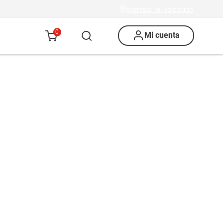
Ingresar mi ubicación
0
Mi cuenta