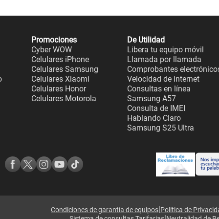
Promociones
De Utilidad
Cyber WOW
Libera tu equipo móvil
Celulares iPhone
Llamada por llamada
Celulares Samsung
Comprobantes electrónico
o
Celulares Xiaomi
Velocidad de internet
Celulares Honor
Consultas en línea
Celulares Motorola
Samsung A57
Consulta de IMEI
Hablando Claro
Samsung S25 Ultra
|
Condiciones de garantía de equipos
Política de Privaci
|
Sistema de consultas Tarifarias
Neutralidad de R