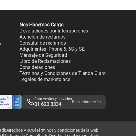
Nos Hacemos Cargo
Devoluciones por interrupciones
Atención de reclamos
s
Consulta de reclamos
Adquirientes iPhone 6, 6S y SE
Mensaje de Seguridad
Libro de Reclamaciones
Consideraciones
Términos y Condiciones de Tienda Claro
Legales de marketplace
Para ventas y servicios
Para información
01 620 3334
|
|
|
dad
Derechos ARCO
Términos y condiciones de la web
|
|
ed
Sistema de Consulta de Deudas
Legal y regulatorio