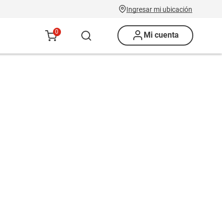
Ingresar mi ubicación
0
Mi cuenta