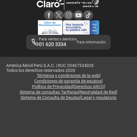
Consulta de reclamos
Consulta de IMEI
Adquirientes iPhone 6, 6S y SE
Hablando Claro
Mensaje de Seguridad
Samsung S25 Ultra
Consideraciones
Términos y Condiciones de Tienda Claro
Libro de Reclamaciones
Legales de marketplace
Para ventas y servicios
Para información
01 620 3334
América Móvil Perú S.A.C. | RUC 20467534026
Todos los derechos reservados 2026
|
Términos y condiciones de la web
|
Condiciones de garantía de equipos
|
|
Política de Privacidad
Derechos ARCO
|
|
Sistema de consultas Tarifarias
Neutralidad de Red
|
Sistema de Consulta de Deudas
Legal y regulatorio