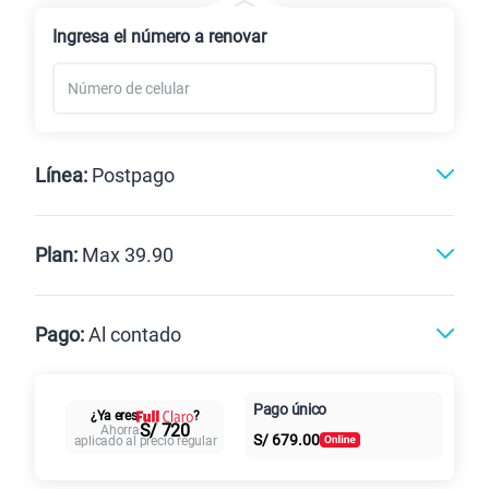
Renovación
Celular liberado
Ingresa el número a renovar
Línea:
Postpago
Postpago
Prepago
Plan:
Max 39.90
Max
Max Ilimitado
Pago:
Al contado
Paga en
Pago único
25GB
en alta velocidad
Al contado
Cuotas Claro
cuotas sin
¿Ya eres
?
S/ 720
Ahorra
S/
29.90
S/
679.00
aplicado al precio regular
Paga solo
intereses