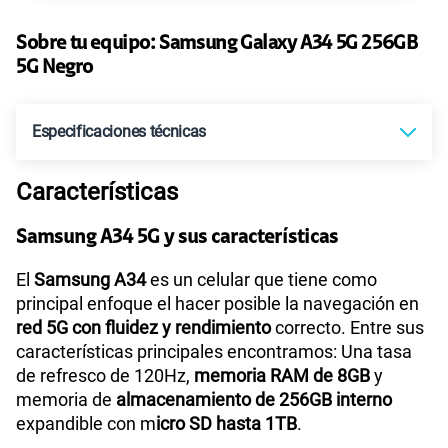
45GB
en alta velocidad
S/
49.90
Paga solo
Sobre tu equipo:
Samsung
Galaxy A34 5G 256GB
5G Negro
Ver más planes
Especificaciones técnicas
Características
Tecnología de Pantalla
Super AMOLED
Samsung A34 5G y sus características
Sistema operativo
Android T - Versión 13
El
Samsung A34
es un celular que tiene como
principal enfoque el hacer posible la navegación en
red 5G con fluidez y rendimiento
correcto. Entre sus
características principales encontramos: Una tasa
Procesador
Octa Core 2.6GHz,2GHz
de refresco de 120Hz,
memoria RAM de 8GB
y
memoria de
almacenamiento de 256GB interno
expandible con m
icro SD hasta 1TB
.
Tamaño de Pantalla
6.6"