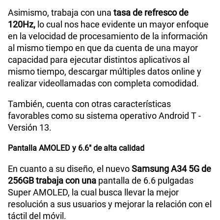
Asimismo, trabaja con una
tasa de refresco de
120Hz,
lo cual nos hace evidente un mayor enfoque
en la velocidad de procesamiento de la información
Grabadora de Voz
Si
al mismo tiempo en que da cuenta de una mayor
capacidad para ejecutar distintos aplicativos al
mismo tiempo, descargar múltiples datos online y
Tipo de Batería
Li-ion de 500mAh
realizar videollamadas con completa comodidad.
También, cuenta con otras características
Capacidad Memoria Externa
1TB
favorables como su sistema operativo Android T -
Versión 13.
Pantalla AMOLED y 6.6" de alta calidad
Capacidad Memoria Interna
128GB
En cuanto a su diseño, el nuevo
Samsung A34 5G de
256GB trabaja con una
pantalla de 6.6 pulgadas
Capacidad Memoria RAM
8GB
Super AMOLED, la cual busca llevar la mejor
resolución a sus usuarios y mejorar la relación con el
táctil del móvil.