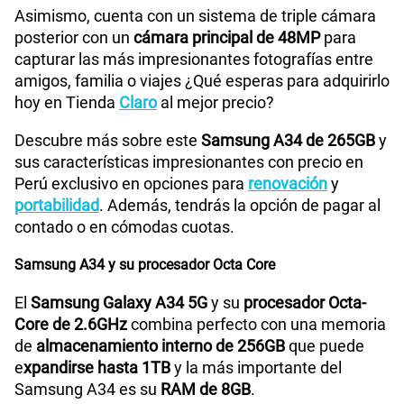
Asimismo, cuenta con un sistema de triple cámara
posterior con un
cámara principal de 48MP
para
WiFI
Si
capturar las más impresionantes fotografías entre
amigos, familia o viajes ¿Qué esperas para adquirirlo
hoy en Tienda
Claro
al mejor precio?
Peso
199 g
Descubre más sobre este
Samsung A34 de 265GB
y
sus características impresionantes con precio en
Perú exclusivo en opciones para
renovación
y
Bluetooth
Si
portabilidad
. Además, tendrás la opción de pagar al
contado o en cómodas cuotas.
Cámara de fotos Principal
48.0 MP + 8.0 MP + 5.0 MP
Samsung A34 y su procesador Octa Core
El
Samsung Galaxy A34 5G
y su
procesador Octa-
Core de 2.6GHz
combina perfecto con una memoria
Cámara de fotos Frontal
13 MP
de
almacenamiento interno de 256GB
que puede
e
xpandirse hasta 1TB
y la más importante del
Samsung A34 es su
RAM de 8GB
.
Radio FM
No