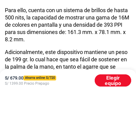
GPS
Si
Para ello, cuenta con un sistema de brillos de hasta
500 nits, la capacidad de mostrar una gama de 16M
de colores en pantalla y una densidad de 393 PPI
Reconocimiento Facial
Si
para sus dimensiones de: 161.3 mm. x 78.1 mm. x
8.2 mm.
Lector de Huella
Si
Adicionalmente, este dispositivo mantiene un peso
de 199 gr. lo cual hace que sea fácil de sostener en
la palma de la mano, en tanto el agarre que se
Dimensión
161.3 x 78.1 x 8.2
pueda tener del dispositivo.
Elegir
S/
679.00
Ahorra online S/
720
equipo
S/
1399.00
Precio Prepago
Samsung A34 5G y su cámara de 48MP con calidad UHD
Carga rápida
25W
Un elemento característico de los celulares
Samsung Galaxy es su especial dedicación al
apartado fotográfico.
El Samsung A34 de 256GB +
VoLTE
Si
5G
no es la excepción dado que cuenta con un
sistema de triple cámara.