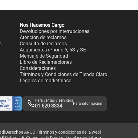
Nos Hacemos Cargo
Devoluciones por interrupciones
Atención de reclamos
s
Consulta de reclamos
Adquirientes iPhone 6, 6S y SE
Mensaje de Seguridad
Libro de Reclamaciones
Consideraciones
Términos y Condiciones de Tienda Claro
Legales de marketplace
Para ventas y servicios
Para información
01 620 3334
|
|
|
dad
Derechos ARCO
Términos y condiciones de la web
|
|
ed
Sistema de Consulta de Deudas
Legal y regulatorio