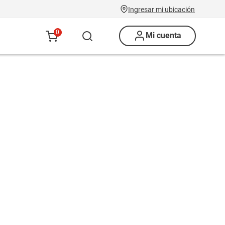
Ingresar mi ubicación
0
Mi cuenta