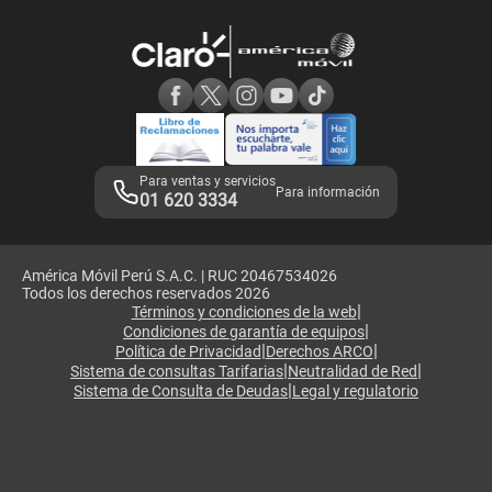
Devoluciones por interrupciones
Consultas en línea
Atención de reclamos
Samsung A57
Consulta de reclamos
Consulta de IMEI
Adquirientes iPhone 6, 6S y SE
Hablando Claro
Mensaje de Seguridad
Samsung S25 Ultra
Consideraciones
Términos y Condiciones de Tienda Claro
Libro de Reclamaciones
Legales de marketplace
Para ventas y servicios
Para información
01 620 3334
América Móvil Perú S.A.C. | RUC 20467534026
Todos los derechos reservados 2026
|
Términos y condiciones de la web
|
Condiciones de garantía de equipos
|
|
Política de Privacidad
Derechos ARCO
|
|
Sistema de consultas Tarifarias
Neutralidad de Red
|
Sistema de Consulta de Deudas
Legal y regulatorio