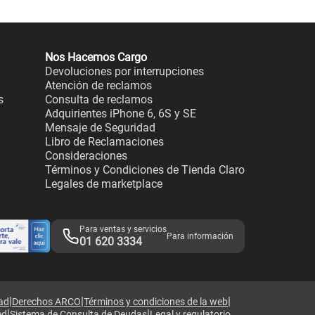
Nos Hacemos Cargo
Devoluciones por interrupciones
Atención de reclamos
s
Consulta de reclamos
Adquirientes iPhone 6, 6S y SE
Mensaje de Seguridad
Libro de Reclamaciones
Consideraciones
Términos y Condiciones de Tienda Claro
Legales de marketplace
Para ventas y servicios
Para información
01 620 3334
|
|
|
dad
Derechos ARCO
Términos y condiciones de la web
|
|
ed
Sistema de Consulta de Deudas
Legal y regulatorio