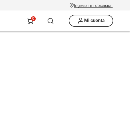
Ingresar mi ubicación
0
Mi cuenta