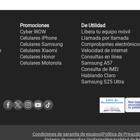
Promociones
De Utilidad
Cyber WOW
Libera tu equipo móvil
Celulares iPhone
Llamada por llamada
Celulares Samsung
Comprobantes electrónico
o
Celulares Xiaomi
Velocidad de internet
Celulares Honor
Consultas en línea
Celulares Motorola
Samsung A57
Consulta de IMEI
Hablando Claro
Samsung S25 Ultra
|
Condiciones de garantía de equipos
Política de Privaci
|
Sistema de consultas Tarifarias
Neutralidad de R