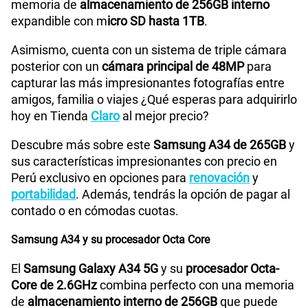
memoria de
almacenamiento de 256GB interno
S/
94.95
S/
189.90
Paga solo
expandible con m
icro SD hasta 1TB
.
50% dto. x 12 meses
Tamaño de Pantalla
6.6"
Asimismo, cuenta con un sistema de triple cámara
200GB
en alta velocidad
posterior con un
cámara principal de 48MP
para
S/
144.95
S/
289.90
WiFI
Si
Paga solo
capturar las más impresionantes fotografías entre
50% dto. x 12 meses
amigos, familia o viajes ¿Qué esperas para adquirirlo
hoy en Tienda
Claro
al mejor precio?
Ver menos planes
Peso
199 g
Descubre más sobre este
Samsung A34 de 265GB
y
sus características impresionantes con precio en
Perú exclusivo en opciones para
renovación
y
Bluetooth
Si
portabilidad
. Además, tendrás la opción de pagar al
contado o en cómodas cuotas.
Cámara de fotos Principal
48.0 MP + 8.0 MP + 5.0 MP
Samsung A34 y su procesador Octa Core
El
Samsung Galaxy A34 5G
y su
procesador Octa-
Core de 2.6GHz
combina perfecto con una memoria
Cámara de fotos Frontal
13MP
de
almacenamiento interno de 256GB
que puede