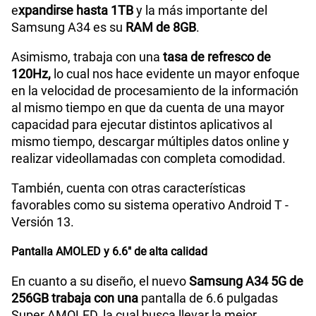
e
xpandirse hasta 1TB
y la más importante del
Samsung A34 es su
RAM de 8GB
.
Radio FM
No
Asimismo, trabaja con una
tasa de refresco de
120Hz,
lo cual nos hace evidente un mayor enfoque
en la velocidad de procesamiento de la información
Grabadora de Voz
Si
al mismo tiempo en que da cuenta de una mayor
capacidad para ejecutar distintos aplicativos al
mismo tiempo, descargar múltiples datos online y
Tipo de Batería
Li-ion de 500mAh
realizar videollamadas con completa comodidad.
También, cuenta con otras características
Capacidad Memoria Externa
1TB
favorables como su sistema operativo Android T -
Versión 13.
Pantalla AMOLED y 6.6" de alta calidad
Capacidad Memoria Interna
128GB
En cuanto a su diseño, el nuevo
Samsung A34 5G de
256GB trabaja con una
pantalla de 6.6 pulgadas
Capacidad Memoria RAM
8GB
Super AMOLED, la cual busca llevar la mejor