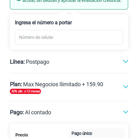
actual, sin deudas y aprobar la evaluación crediticia.
Renovación
Ingresa el número a portar
Línea:
Postpago
Postpago
Plan:
Max Negocios Ilimitado + 159.90
50% dto. x 12 meses
Max
Max Ilimitado
Pago:
Al contado
Paga en
125GB
en alta velocidad
Pago único
Precio
Al contado
Cuotas Claro
cuotas sin