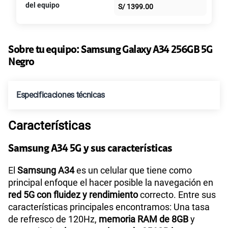
S/
39.95
S/
79.90
del equipo
S/
1399.00
intereses
Paga solo
50% dto. x 6 meses
135GB
en alta velocidad
S/
47.95
Sobre tu equipo:
Samsung
Galaxy A34 256GB 5G
S/
95.90
Paga solo
50% dto. x 12 meses
Negro
160GB
en alta velocidad
Especificaciones técnicas
S/
54.95
S/
109.90
Paga solo
50% dto. x 12 meses
Características
Tecnología de Pantalla
Super AMOLED
110GB
en alta velocidad
S/
69.90
Paga solo
Samsung A34 5G y sus características
Sistema operativo
Android T - Versión 13
El
Samsung A34
es un celular que tiene como
175GB
en alta velocidad
principal enfoque el hacer posible la navegación en
S/
79.95
S/
159.90
red 5G con fluidez y rendimiento
correcto. Entre sus
Paga solo
50% dto. x 12 meses
características principales encontramos: Una tasa
Procesador
Octa Core 2.6GHz,2GHz
de refresco de 120Hz,
memoria RAM de 8GB
y
185GB
en alta velocidad