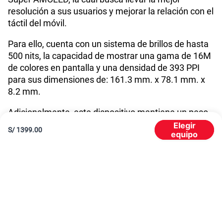
resolución a sus usuarios y mejorar la relación con el
táctil del móvil.
GPS
Si
Para ello, cuenta con un sistema de brillos de hasta
500 nits, la capacidad de mostrar una gama de 16M
de colores en pantalla y una densidad de 393 PPI
Reconocimiento Facial
Si
para sus dimensiones de: 161.3 mm. x 78.1 mm. x
8.2 mm.
Lector de Huella
Si
Adicionalmente, este dispositivo mantiene un peso
de 199 gr. lo cual hace que sea fácil de sostener en
Elegir
S/
1399.00
equipo
la palma de la mano, en tanto el agarre que se
Dimensión
161.3 x 78.1 x 8.2
pueda tener del dispositivo.
Samsung A34 5G y su cámara de 48MP con calidad UHD
Carga rápida
25W
Un elemento característico de los celulares
Samsung Galaxy es su especial dedicación al
apartado fotográfico.
El Samsung A34 de 256GB +