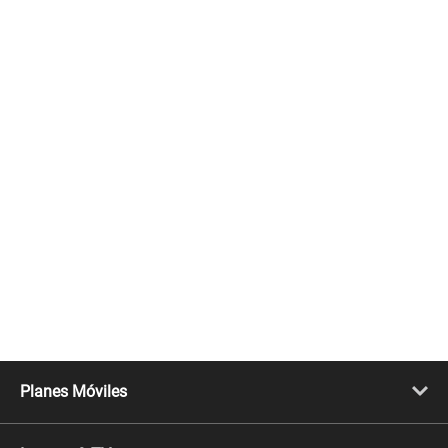
Planes Móviles
Portabilidad
Línea Nueva