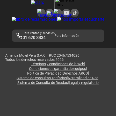
Consulta de reclamos
Consulta de IMEI
Adquirientes iPhone 6, 6S y SE
Hablando Claro
Mensaje de Seguridad
Samsung S25 Ultra
Consideraciones
Términos y Condiciones de Tienda Claro
Libro de Reclamaciones
Legales de marketplace
Para ventas y servicios
Para información
01 620 3334
América Móvil Perú S.A.C. | RUC 20467534026
Todos los derechos reservados 2026
|
Términos y condiciones de la web
|
Condiciones de garantía de equipos
|
|
Política de Privacidad
Derechos ARCO
|
|
Sistema de consultas Tarifarias
Neutralidad de Red
|
Sistema de Consulta de Deudas
Legal y regulatorio