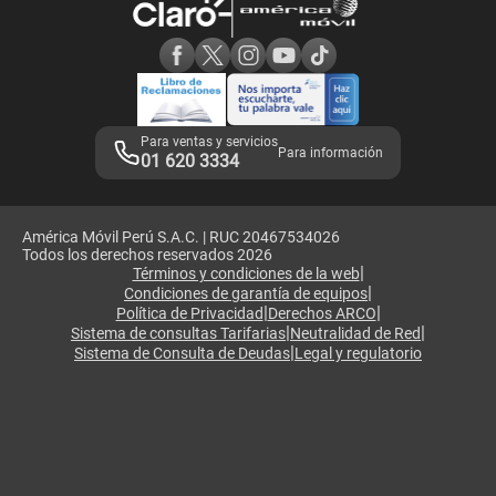
Consulta de reclamos
Consulta de IMEI
Adquirientes iPhone 6, 6S y SE
Hablando Claro
Mensaje de Seguridad
Samsung S25 Ultra
Consideraciones
Términos y Condiciones de Tienda Claro
Libro de Reclamaciones
Legales de marketplace
Para ventas y servicios
Para información
01 620 3334
América Móvil Perú S.A.C. | RUC 20467534026
Todos los derechos reservados 2026
|
Términos y condiciones de la web
|
Condiciones de garantía de equipos
|
|
Política de Privacidad
Derechos ARCO
|
|
Sistema de consultas Tarifarias
Neutralidad de Red
|
Sistema de Consulta de Deudas
Legal y regulatorio