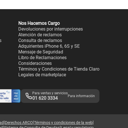
Nos Hacemos Cargo
Devoluciones por interrupciones
Atención de reclamos
s
Consulta de reclamos
Adquirientes iPhone 6, 6S y SE
Mensaje de Seguridad
Libro de Reclamaciones
Consideraciones
Términos y Condiciones de Tienda Claro
Legales de marketplace
Para ventas y servicios
Para información
01 620 3334
|
|
|
dad
Derechos ARCO
Términos y condiciones de la web
|
|
ed
Sistema de Consulta de Deudas
Legal y regulatorio