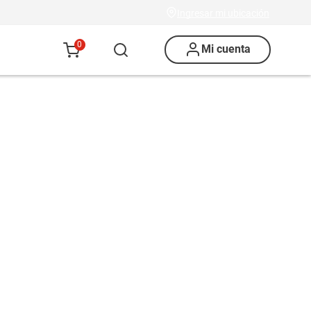
Ingresar mi ubicación
0
Mi cuenta