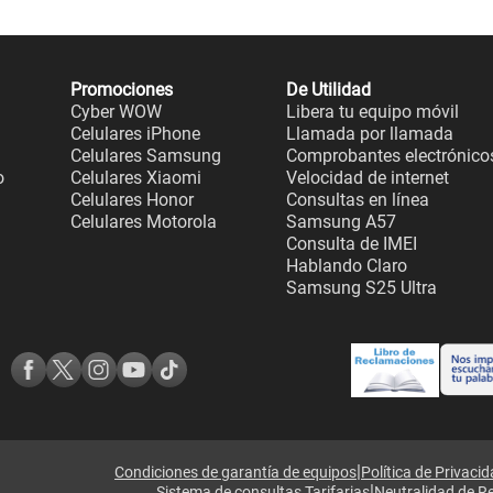
Promociones
De Utilidad
Cyber WOW
Libera tu equipo móvil
Celulares iPhone
Llamada por llamada
Celulares Samsung
Comprobantes electrónico
o
Celulares Xiaomi
Velocidad de internet
Celulares Honor
Consultas en línea
Celulares Motorola
Samsung A57
Consulta de IMEI
Hablando Claro
Samsung S25 Ultra
|
Condiciones de garantía de equipos
Política de Privaci
|
Sistema de consultas Tarifarias
Neutralidad de R