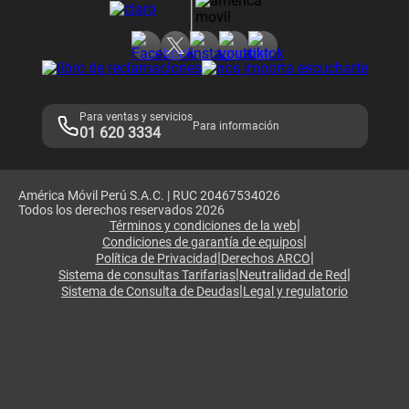
Consulta de reclamos
Consulta de IMEI
Adquirientes iPhone 6, 6S y SE
Hablando Claro
Mensaje de Seguridad
Samsung S25 Ultra
Consideraciones
Términos y Condiciones de Tienda Claro
Libro de Reclamaciones
Legales de marketplace
Para ventas y servicios
Para información
01 620 3334
América Móvil Perú S.A.C. | RUC 20467534026
Todos los derechos reservados 2026
|
Términos y condiciones de la web
|
Condiciones de garantía de equipos
|
|
Política de Privacidad
Derechos ARCO
|
|
Sistema de consultas Tarifarias
Neutralidad de Red
|
Sistema de Consulta de Deudas
Legal y regulatorio