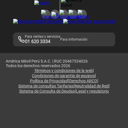
Consulta de reclamos
Consulta de IMEI
Adquirientes iPhone 6, 6S y SE
Hablando Claro
Mensaje de Seguridad
Samsung S25 Ultra
Consideraciones
Términos y Condiciones de Tienda Claro
Libro de Reclamaciones
Legales de marketplace
Para ventas y servicios
Para información
01 620 3334
América Móvil Perú S.A.C. | RUC 20467534026
Todos los derechos reservados 2026
|
Términos y condiciones de la web
|
Condiciones de garantía de equipos
|
|
Política de Privacidad
Derechos ARCO
|
|
Sistema de consultas Tarifarias
Neutralidad de Red
|
Sistema de Consulta de Deudas
Legal y regulatorio