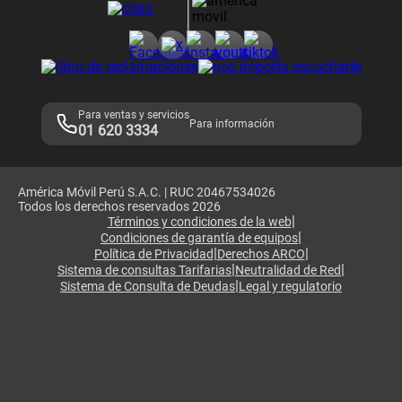
Consulta de reclamos
Consulta de IMEI
Adquirientes iPhone 6, 6S y SE
Hablando Claro
Mensaje de Seguridad
Samsung S25 Ultra
Consideraciones
Términos y Condiciones de Tienda Claro
Libro de Reclamaciones
Legales de marketplace
Para ventas y servicios
Para información
01 620 3334
América Móvil Perú S.A.C. | RUC 20467534026
Todos los derechos reservados 2026
|
Términos y condiciones de la web
|
Condiciones de garantía de equipos
|
|
Política de Privacidad
Derechos ARCO
|
|
Sistema de consultas Tarifarias
Neutralidad de Red
|
Sistema de Consulta de Deudas
Legal y regulatorio