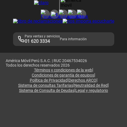
Consulta de reclamos
Consulta de IMEI
Adquirientes iPhone 6, 6S y SE
Hablando Claro
Mensaje de Seguridad
Samsung S25 Ultra
Consideraciones
Términos y Condiciones de Tienda Claro
Libro de Reclamaciones
Legales de marketplace
Para ventas y servicios
Para información
01 620 3334
América Móvil Perú S.A.C. | RUC 20467534026
Todos los derechos reservados 2026
|
Términos y condiciones de la web
|
Condiciones de garantía de equipos
|
|
Política de Privacidad
Derechos ARCO
|
|
Sistema de consultas Tarifarias
Neutralidad de Red
|
Sistema de Consulta de Deudas
Legal y regulatorio