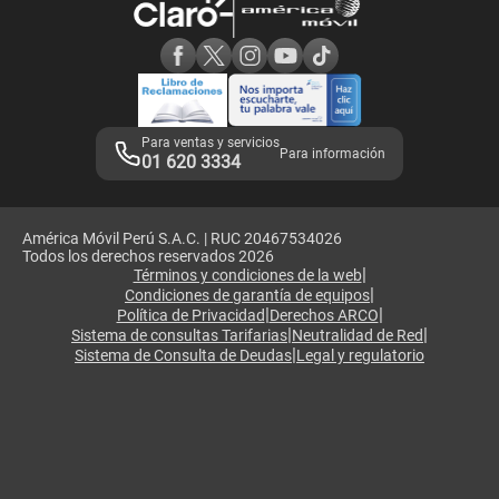
Consulta de reclamos
Consulta de IMEI
Adquirientes iPhone 6, 6S y SE
Hablando Claro
Mensaje de Seguridad
Samsung S25 Ultra
Consideraciones
Términos y Condiciones de Tienda Claro
Libro de Reclamaciones
Legales de marketplace
Para ventas y servicios
Para información
01 620 3334
América Móvil Perú S.A.C. | RUC 20467534026
Todos los derechos reservados 2026
|
Términos y condiciones de la web
|
Condiciones de garantía de equipos
|
|
Política de Privacidad
Derechos ARCO
|
|
Sistema de consultas Tarifarias
Neutralidad de Red
|
Sistema de Consulta de Deudas
Legal y regulatorio