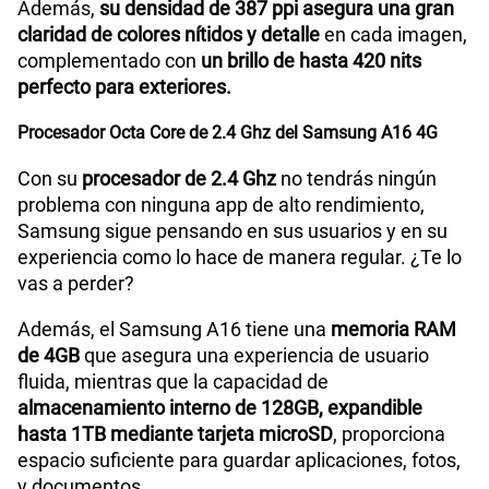
Además,
su densidad de 387 ppi asegura una gran
claridad de colores nítidos y detalle
en cada imagen,
Lector de Huella
Si
complementado con
un brillo de hasta 420 nits
perfecto para exteriores.
Dimensión
164.4 x 77.9 x 7.9
Procesador Octa Core de 2.4 Ghz del Samsung A16 4G
Con su
procesador de 2.4 Ghz
no tendrás ningún
problema con ninguna app de alto rendimiento,
Carga rápida
Si
Samsung sigue pensando en sus usuarios y en su
experiencia como lo hace de manera regular. ¿Te lo
vas a perder?
VoLTE
Si
Además, el Samsung A16 tiene una
memoria RAM
de 4GB
que asegura una experiencia de usuario
VoWiFi
Si
fluida, mientras que la capacidad de
almacenamiento interno de 128GB, expandible
hasta 1TB mediante tarjeta microSD
, proporciona
espacio suficiente para guardar aplicaciones, fotos,
y documentos.