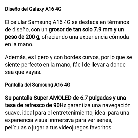
Tipo de Batería
Li-ion 5000 mAh
Diseño del Galaxy A16 4G
El celular Samsung A16 4G se destaca en términos
de diseño, con un
grosor de tan solo 7.9 mm y un
Capacidad Memoria Externa
1TB
peso de 200 g
, ofreciendo una experiencia cómoda
en la mano.
Capacidad Memoria Interna
128GB
Además, es ligero y con bordes curvos, por lo que se
siente perfecto en la mano, fácil de llevar a donde
sea que vayas.
Capacidad Memoria RAM
4GB
Pantalla del Samsung A16 4G
Su pantalla Super AMOLED de 6.7 pulgadas y una
GPS
Si
tasa de refresco de 90Hz
garantiza una navegación
suave, ideal para el entretenimiento, ideal para una
experiencia visual inmersiva para ver series,
Reconocimiento Facial
Si
películas o jugar a tus videojuegos favoritos