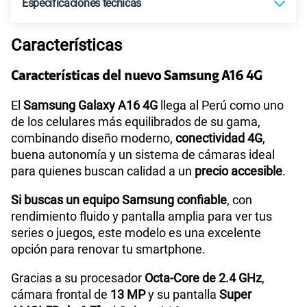
Especificaciones técnicas
Características
Tecnología de Pantalla
SUPER AMOLED
Características del nuevo Samsung A16 4G
Sistema operativo
Android U - Versión 14
El
Samsung Galaxy A16 4G
llega al Perú como uno
de los celulares más equilibrados de su gama,
combinando diseño moderno,
conectividad 4G
,
buena autonomía y un sistema de cámaras ideal
Procesador
Octa Core 2.4GHz,2GHz
para quienes buscan calidad a un
precio accesible
.
Si buscas un equipo Samsung confiable
, con
Tamaño de Pantalla
6.7 "
rendimiento fluido y pantalla amplia para ver tus
series o juegos, este modelo es una excelente
opción para renovar tu smartphone.
WiFI
Si
Gracias a su procesador
Octa-Core de 2.4 GHz
,
cámara frontal de
13 MP
y su pantalla
Super