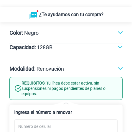
¿Te ayudamos con tu compra?
Color:
Negro
Capacidad:
128GB
Negro
128GB
Modalidad:
Renovación
REQUISITOS:
Tu línea debe estar activa, sin
Línea Nueva
Portabilidad
suspensiones ni pagos pendientes de planes o
equipos.
Renovación
Ingresa el número a renovar