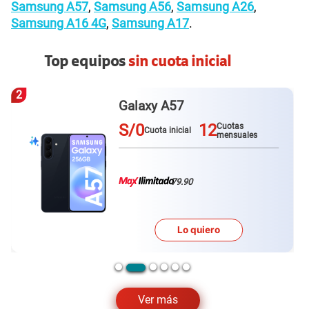
Samsung A57
,
Samsung A56
,
Samsung A26
,
Samsung A16 4G
,
Samsung A17
.
Top equipos
sin cuota inicial
3
Redmi Note 15 pro plus
S/0
12
Cuotas
Cuota inicial
mensuales
79.90
Lo quiero
Ver más