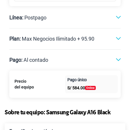
Línea:
Postpago
Postpago
Plan:
Max Negocios Ilimitado + 95.90
Max
Max Ilimitado
Pago:
Al contado
Paga en
125GB
en alta velocidad
Pago único
Precio
Al contado
Cuotas Claro
cuotas sin
S/
79.90
del equipo
Paga solo
S/
584.00
intereses
135GB
en alta velocidad
S/
95.90
Sobre tu equipo:
Paga solo
Samsung
Galaxy A16 Black
Ver más planes