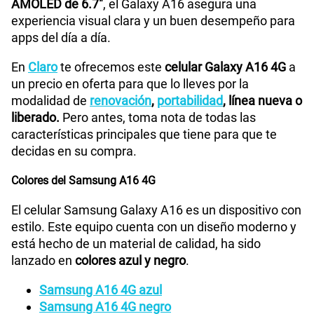
AMOLED de 6.7"
, el Galaxy A16 asegura una
Peso
200 g
experiencia visual clara y un buen desempeño para
apps del día a día.
Bluetooth
Si
En
Claro
te ofrecemos este
celular Galaxy A16 4G
a
un precio en oferta para que lo lleves por la
modalidad de
renovación
,
portabilidad
, línea nueva o
Cámara de fotos Principal
50.0 MP + 5.0 MP + 2.0 MP
liberado.
Pero antes, toma nota de todas las
características principales que tiene para que te
decidas en su compra.
Cámara de fotos Frontal
13.0 MP
Colores del Samsung A16 4G
El celular Samsung Galaxy A16 es un dispositivo con
Radio FM
No
estilo. Este equipo cuenta con un diseño moderno y
está hecho de un material de calidad, ha sido
lanzado en
colores azul y negro
.
Grabadora de Voz
Si
Samsung A16 4G azul
Samsung A16 4G negro