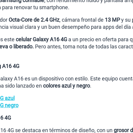
 Samsung confiable
, con rendimiento fluido y pantalla am
n para renovar tu smartphone.
ador
Octa-Core de 2.4 GHz
, cámara frontal de
13 MP
y su 
cia visual clara y un buen desempeño para apps del día a
s este
celular Galaxy A16 4G
a un precio en oferta para q
ueva o liberado.
Pero antes, toma nota de todas las caract
g A16 4G
alaxy A16 es un dispositivo con estilo. Este equipo cue
 ha sido lanzado en
colores azul y negro
.
G azul
G negro
16 4G
A16 4G se destaca en términos de diseño, con un
grosor 