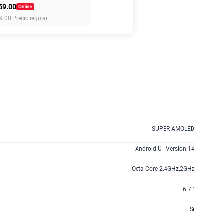
59.00
45GB
en alta velocidad
9.00
Precio regular
S/
49.90
anes
SUPER AMOLED
Android U - Versión 14
Octa Core 2.4GHz,2GHz
6.7 "
Si