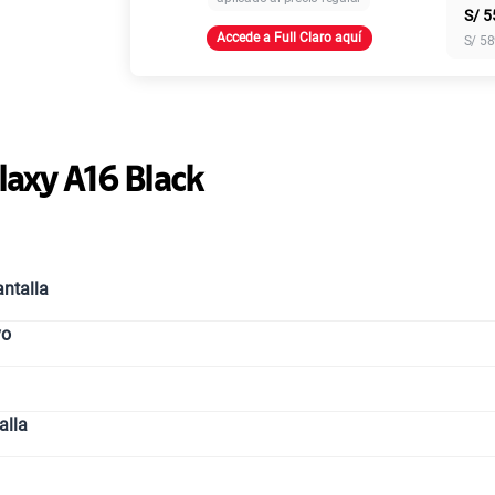
S/
5
Accede a Full Claro aquí
S/
58
Paga solo
Ver más pl
laxy A16 Black
ntalla
vo
alla