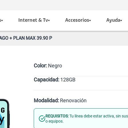
s
Internet & Tv
Accesorios
Ayuda
AGO + PLAN MAX 39.90 P
Color:
Negro
Capacidad:
128GB
Negro
128GB
Modalidad:
Renovación
REQUISITOS:
Tu línea debe estar activa, sin s
Línea Nueva
Portabilidad
o equipos.