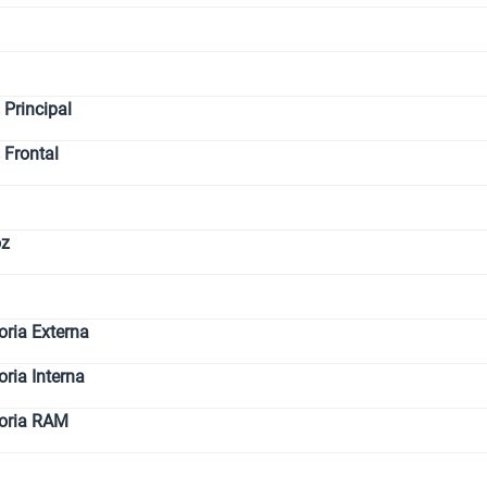
Principal
 Frontal
oz
ria Externa
ia Interna
oria RAM