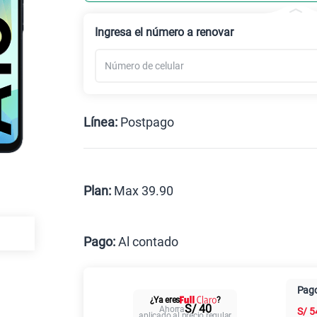
Celular liberado
Ingresa el número a renovar
Línea:
Postpago
Postpago
Prepago
Plan:
Max 39.90
Max
Pago:
Al contado
Al contado
Cuotas Cl
Pago
¿Ya eres
?
Paga solo
S/ 40
Ahorra
S/
5
aplicado al precio regular