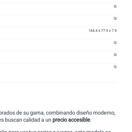
Si
Si
164.4 x 77.9 x 7.9
Si
Si
Si
ilibrados de su gama, combinando diseño moderno,
es buscan calidad a un
precio accesible
.