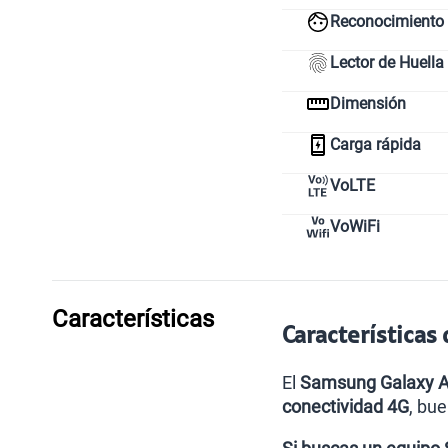
Reconocimiento 
Lector de Huella
Dimensión
Carga rápida
VoLTE
VoWiFi
Características
Característica
El
Samsung Galaxy 
conectividad 4G
, bu