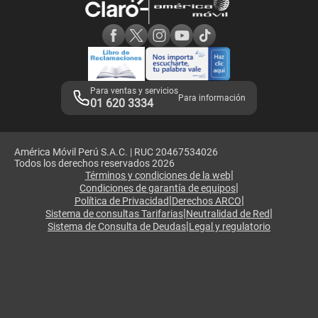
Consulta de reclamos
Consulta de IMEI
Adquirientes iPhone 6, 6S y SE
Hablando Claro
Mensaje de Seguridad
Samsung S25 Ultra
Consideraciones
Términos y Condiciones de Tienda Claro
Libro de Reclamaciones
Legales de marketplace
Para ventas y servicios
Para información
01 620 3334
América Móvil Perú S.A.C. | RUC 20467534026
Todos los derechos reservados 2026
|
Términos y condiciones de la web
|
Condiciones de garantía de equipos
|
|
Política de Privacidad
Derechos ARCO
|
|
Sistema de consultas Tarifarias
Neutralidad de Red
|
Sistema de Consulta de Deudas
Legal y regulatorio