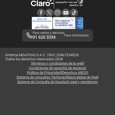
Consulta de reclamos
Consulta de IMEI
Adquirientes iPhone 6, 6S y SE
Hablando Claro
Mensaje de Seguridad
Samsung S25 Ultra
Consideraciones
Términos y Condiciones de Tienda Claro
Libro de Reclamaciones
Legales de marketplace
Para ventas y servicios
Para información
01 620 3334
América Móvil Perú S.A.C. | RUC 20467534026
Todos los derechos reservados 2026
|
Términos y condiciones de la web
|
Condiciones de garantía de equipos
|
|
Política de Privacidad
Derechos ARCO
|
|
Sistema de consultas Tarifarias
Neutralidad de Red
|
Sistema de Consulta de Deudas
Legal y regulatorio