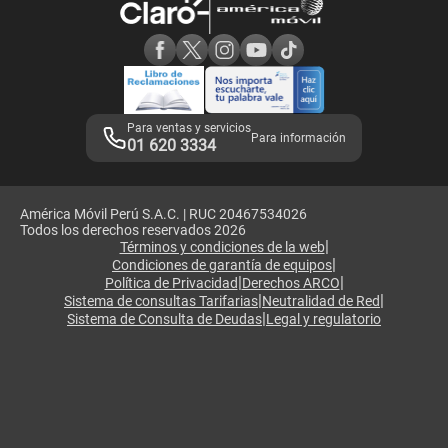
Consulta de reclamos
Consulta de IMEI
Adquirientes iPhone 6, 6S y SE
Hablando Claro
Mensaje de Seguridad
Samsung S25 Ultra
Consideraciones
Términos y Condiciones de Tienda Claro
Libro de Reclamaciones
Legales de marketplace
Para ventas y servicios
Para información
01 620 3334
América Móvil Perú S.A.C. | RUC 20467534026
Todos los derechos reservados 2026
|
Términos y condiciones de la web
|
Condiciones de garantía de equipos
|
|
Política de Privacidad
Derechos ARCO
|
|
Sistema de consultas Tarifarias
Neutralidad de Red
|
Sistema de Consulta de Deudas
Legal y regulatorio