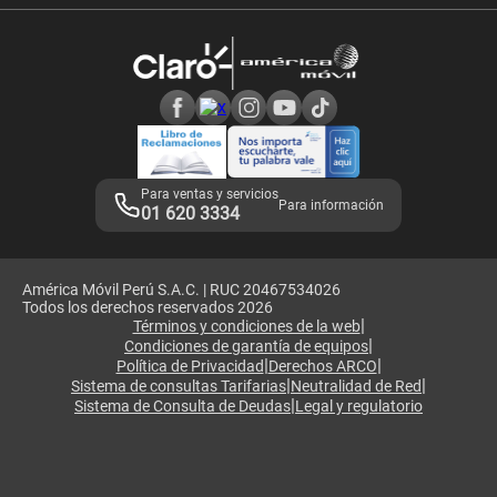
Velocidad de internet
Devoluciones por interrupciones
Consultas en línea
Atención de reclamos
Samsung A57
Consulta de reclamos
Consulta de IMEI
Adquirientes iPhone 6, 6S y SE
Hablando Claro
Mensaje de Seguridad
Samsung S25 Ultra
Consideraciones
Términos y Condiciones de Tienda Claro
Libro de Reclamaciones
Legales de marketplace
Para ventas y servicios
Para información
01 620 3334
América Móvil Perú S.A.C. | RUC 20467534026
Todos los derechos reservados 2026
|
Términos y condiciones de la web
|
Condiciones de garantía de equipos
|
|
Política de Privacidad
Derechos ARCO
|
|
Sistema de consultas Tarifarias
Neutralidad de Red
|
Sistema de Consulta de Deudas
Legal y regulatorio