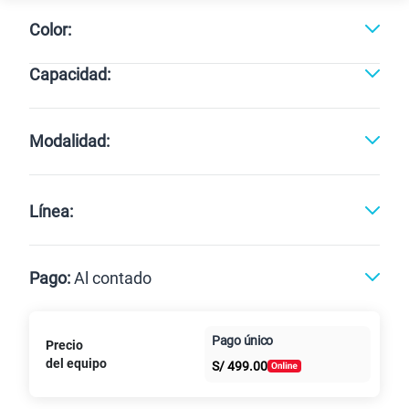
Color:
Capacidad:
Cargando memorias disponibles
Modalidad:
Línea:
Pago:
Al contado
Paga en
Pago único
Precio
Al contado
Cuotas Claro
cuotas sin
del equipo
S/
499.00
intereses