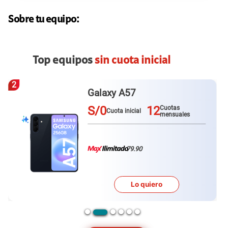
Sobre tu equipo:
Top equipos
sin cuota inicial
2
Galaxy A57
S/0
12
Cuotas
Cuota inicial
mensuales
79.90
Lo quiero