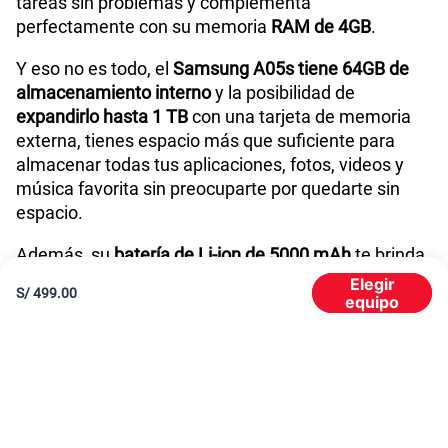
tareas sin problemas y complementa
perfectamente con su memoria
RAM de 4GB
.
Reconocimiento Facial
Si
Y eso no es todo, el
Samsung A05s tiene 64GB de
almacenamiento interno
y la posibilidad de
expandirlo hasta 1 TB
con una tarjeta de memoria
Lector de Huella
No
externa, tienes espacio más que suficiente para
almacenar todas tus aplicaciones, fotos, videos y
música favorita sin preocuparte por quedarte sin
Dimensión
168.0 x 77.8 x 8.8
espacio.
Además, su
batería de Li-ion de 5000 mAh
te brinda
una autonomía duradera para que puedas disfrutar
Carga rápida
Si
Elegir
S/
499.00
equipo
de tu dispositivo durante todo el día sin necesidad
de recargarlo constantemente. Esta batería cuenta
con carga rápida.
Excelente diseño y pantalla
El
Galaxy A05s
tiene un diseño elegante y clásico,