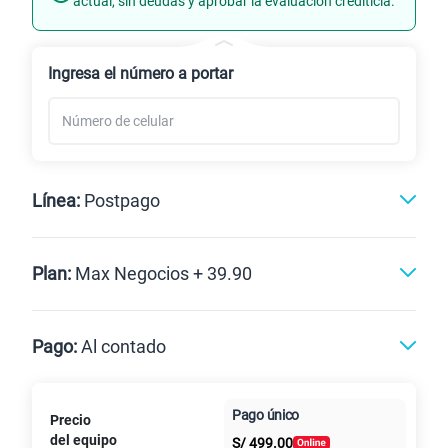
actual, sin deudas y aprobar la evaluación crediticia.
Renovación
Ingresa el número a portar
Línea:
Postpago
Postpago
Plan:
Max Negocios + 39.90
Max
Max Ilimitado
Pago:
Al contado
Paga en
Pago único
Precio
10GB
en alta velocidad
Al contado
Cuotas Claro
cuotas sin
S/
29.90
del equipo
Paga solo
S/
499.00
intereses