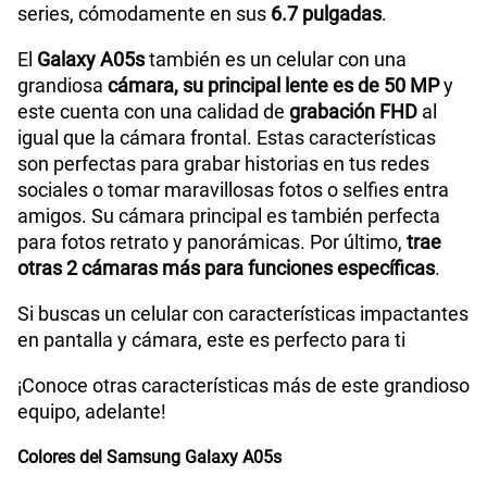
series, cómodamente en sus
6.7 pulgadas
.
Tamaño de Pantalla
6.7"
El
Galaxy A05s
también es un celular con una
grandiosa
cámara, su principal lente es de 50 MP
y
Peso
194g
este cuenta con una calidad de
grabación FHD
al
igual que la cámara frontal. Estas características
son perfectas para grabar historias en tus redes
Bluetooth
Si
sociales o tomar maravillosas fotos o selfies entra
amigos. Su cámara principal es también perfecta
para fotos retrato y panorámicas. Por último,
trae
otras 2 cámaras más para funciones específicas
.
Cámara de fotos Principal
50MP + 2MP +2MP
Si buscas un celular con características impactantes
en pantalla y cámara, este es perfecto para ti
Cámara de fotos Frontal
13 MP
¡Conoce otras características más de este grandioso
equipo, adelante!
Radio FM
Si
Colores del Samsung Galaxy A05s