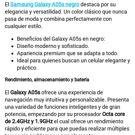
El
Samsung Galaxy A05s negro
destaca por su
Grabadora de Voz
Si
elegancia y versatilidad. Un color clásico que nunca
pasa de moda y combina perfectamente con
cualquier estilo.
Tipo de Batería
Li-ion 5000 mAh
Beneficios del Galaxy A05s en negro:
Diseño moderno y sofisticado.
Apariencia premium que se adapta a todo.
Capacidad Memoria Externa
1TB
Ideal para quienes buscan un celular elegante y
práctico.
Capacidad Memoria Interna
128GB
Rendimiento, almacenamiento y batería
El
Galaxy A05s
ofrece una experiencia de
navegación muy intuitiva y personalizable. Presenta
Capacidad Memoria RAM
4GB
una variedad de funciones inteligentes y de gran
potencia, empezando por su procesador
Octa core
de 2.4GHz y 1.9GHz
el cual ofrece un rendimiento
GPS
Si
rápido y eficiente para que puedas realizar múltiples