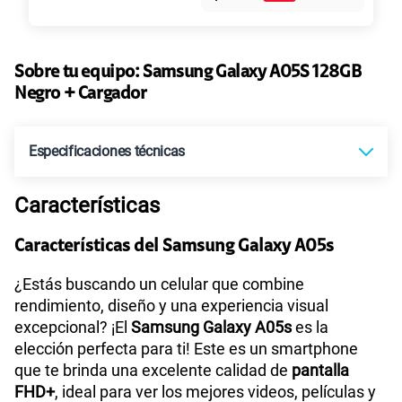
45GB
en alta velocidad
S/
49.90
Paga solo
Sobre tu equipo:
Samsung
Galaxy A05S 128GB
Negro + Cargador
Ver más planes
Especificaciones técnicas
Características
Tecnología de Pantalla
PLS LCD
Características del Samsung Galaxy A05s
Sistema operativo
Android T - Versión 13
¿Estás buscando un celular que combine
rendimiento, diseño y una experiencia visual
excepcional? ¡El
Samsung Galaxy A05s
es la
elección perfecta para ti! Este es un smartphone
Procesador
Octa core 2.4GHz,1.9GHz
que te brinda una excelente calidad de
pantalla
FHD+
, ideal para ver los mejores videos, películas y