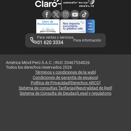
Consulta de reclamos
Consulta de IMEI
Adquirientes iPhone 6, 6S y SE
Hablando Claro
Mensaje de Seguridad
Samsung S25 Ultra
Consideraciones
Términos y Condiciones de Tienda Claro
Libro de Reclamaciones
Legales de marketplace
Para ventas y servicios
Para información
01 620 3334
América Móvil Perú S.A.C. | RUC 20467534026
Todos los derechos reservados 2026
|
Términos y condiciones de la web
|
Condiciones de garantía de equipos
|
|
Política de Privacidad
Derechos ARCO
|
|
Sistema de consultas Tarifarias
Neutralidad de Red
|
Sistema de Consulta de Deudas
Legal y regulatorio