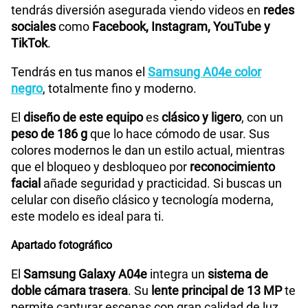
un desempeño confiable en tus actividades diarias.
Incorpora un
procesador Octa-Core de 2.3 GHz y 1.8
GHz
, que junto con sus
3 GB de RAM
te garantiza
una navegación fluida en aplicaciones, redes
sociales y videojuegos ligeros.
Almacenamiento expandible
Este modelo incluye
32 GB de memoria interna
,
suficientes para guardar fotos, apps y archivos
esenciales. Además, puedes
ampliar la capacidad
hasta 1 TB con tarjeta microSD
, lo que lo convierte
en una excelente opción si necesitas espacio
adicional para videos, música o documentos.
Batería de larga duración
La
batería de 5000 mAh con carga rápida
del
Galaxy
A04e
es una de las más destacadas en su