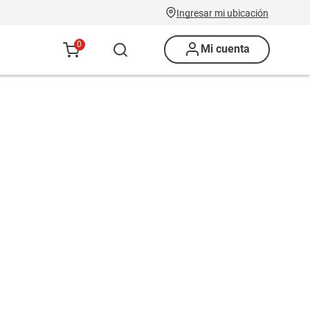
Ingresar mi ubicación
0
Mi cuenta