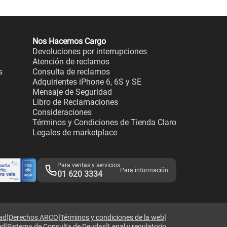
Nos Hacemos Cargo
Devoluciones por interrupciones
Atención de reclamos
s
Consulta de reclamos
Adquirientes iPhone 6, 6S y SE
Mensaje de Seguridad
Libro de Reclamaciones
Consideraciones
Términos y Condiciones de Tienda Claro
Legales de marketplace
Para ventas y servicios
Para información
01 620 3334
|
|
|
dad
Derechos ARCO
Términos y condiciones de la web
|
|
ed
Sistema de Consulta de Deudas
Legal y regulatorio