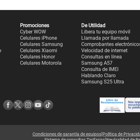
Promociones
De Utilidad
Cyber WOW
Libera tu equipo móvil
Celulares iPhone
Llamada por llamada
Celulares Samsung
Comprobantes electrónico
o
Celulares Xiaomi
Velocidad de internet
Celulares Honor
Consultas en línea
Celulares Motorola
Samsung A57
Consulta de IMEI
Hablando Claro
Samsung S25 Ultra
|
Condiciones de garantía de equipos
Política de Privaci
|
Sistema de consultas Tarifarias
Neutralidad de R