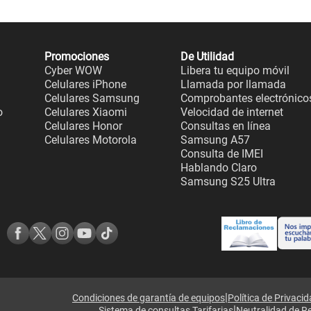
Promociones
De Utilidad
Cyber WOW
Libera tu equipo móvil
Celulares iPhone
Llamada por llamada
Celulares Samsung
Comprobantes electrónico
o
Celulares Xiaomi
Velocidad de internet
Celulares Honor
Consultas en línea
Celulares Motorola
Samsung A57
Consulta de IMEI
Hablando Claro
Samsung S25 Ultra
|
Condiciones de garantía de equipos
Política de Privaci
|
Sistema de consultas Tarifarias
Neutralidad de R