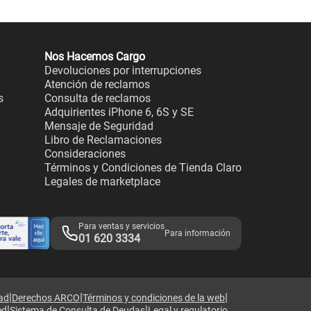
Nos Hacemos Cargo
Devoluciones por interrupciones
Atención de reclamos
s
Consulta de reclamos
Adquirientes iPhone 6, 6S y SE
Mensaje de Seguridad
Libro de Reclamaciones
Consideraciones
Términos y Condiciones de Tienda Claro
Legales de marketplace
Para ventas y servicios
Para información
01 620 3334
|
|
|
dad
Derechos ARCO
Términos y condiciones de la web
|
|
ed
Sistema de Consulta de Deudas
Legal y regulatorio