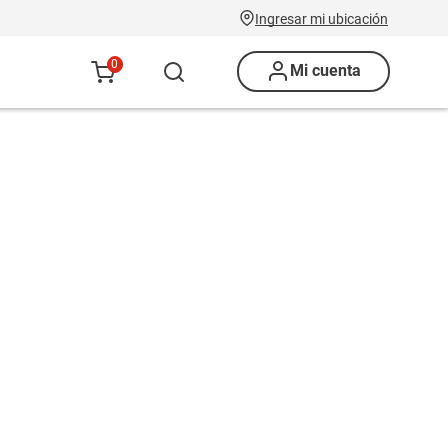
Ingresar mi ubicación
0
Mi cuenta