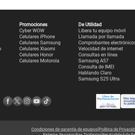
Promociones
De Utilidad
Cyber WOW
Libera tu equipo móvil
Celulares iPhone
Llamada por llamada
Celulares Samsung
Comprobantes electrónico
o
Celulares Xiaomi
Velocidad de internet
Celulares Honor
Consultas en línea
Celulares Motorola
Samsung A57
Consulta de IMEI
Hablando Claro
Samsung S25 Ultra
|
Condiciones de garantía de equipos
Política de Privaci
|
Sistema de consultas Tarifarias
Neutralidad de R