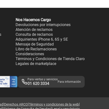
Nos Hacemos Cargo
Devoluciones por interrupciones
Atención de reclamos
s
Consulta de reclamos
Adquirientes iPhone 6, 6S y SE
Mensaje de Seguridad
Libro de Reclamaciones
Consideraciones
Términos y Condiciones de Tienda Claro
Legales de marketplace
Para ventas y servicios
Para información
01 620 3334
|
|
|
dad
Derechos ARCO
Términos y condiciones de la web
|
|
ed
Sistema de Consulta de Deudas
Legal y regulatorio