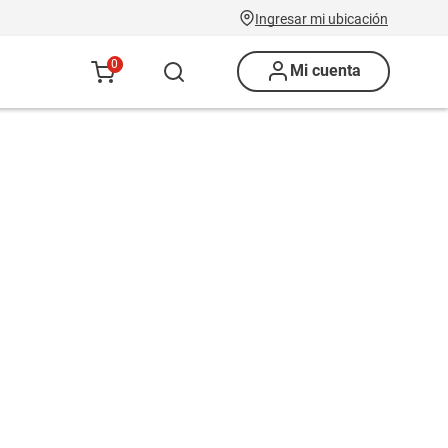
Ingresar mi ubicación
0
Mi cuenta