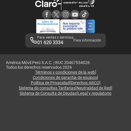
Consulta de reclamos
Consulta de IMEI
Adquirientes iPhone 6, 6S y SE
Hablando Claro
Mensaje de Seguridad
Samsung S25 Ultra
Consideraciones
Términos y Condiciones de Tienda Claro
Libro de Reclamaciones
Legales de marketplace
Para ventas y servicios
Para información
01 620 3334
América Móvil Perú S.A.C. | RUC 20467534026
Todos los derechos reservados 2026
|
Términos y condiciones de la web
|
Condiciones de garantía de equipos
|
|
Política de Privacidad
Derechos ARCO
|
|
Sistema de consultas Tarifarias
Neutralidad de Red
|
Sistema de Consulta de Deudas
Legal y regulatorio